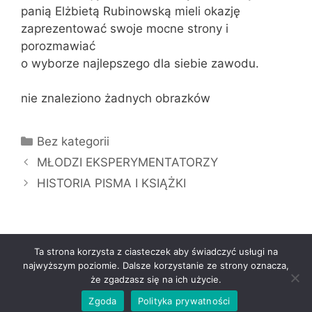
panią Elżbietą Rubinowską mieli okazję
zaprezentować swoje mocne strony i
porozmawiać
o wyborze najlepszego dla siebie zawodu.
nie znaleziono żadnych obrazków
Kategorie
Bez kategorii
MŁODZI EKSPERYMENTATORZY
HISTORIA PISMA I KSIĄŻKI
Ta strona korzysta z ciasteczek aby świadczyć usługi na
najwyższym poziomie. Dalsze korzystanie ze strony oznacza,
że zgadzasz się na ich użycie.
© 2026 Zespół Szkół Specjalnych Busko-Zdrój
•
Zbudowany z
GeneratePress
Zgoda
Polityka prywatności