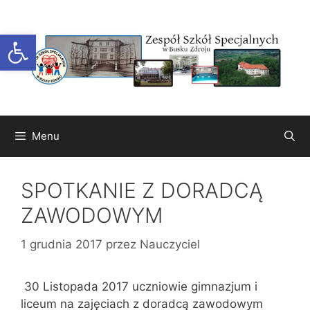
Przejdź
do
Otwórz pasek narzędzi
treści
Menu
SPOTKANIE Z DORADCĄ
ZAWODOWYM
1 grudnia 2017
przez
Nauczyciel
30 Listopada 2017 uczniowie gimnazjum i
liceum na zajęciach z doradcą zawodowym