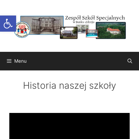
Przejdź
do
Otwórz pasek narzędzi
treści
Menu
Historia naszej szkoły