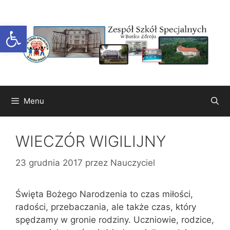
Przejdź
do
Otwórz pasek narzędzi
treści
Menu
WIECZÓR WIGILIJNY
23 grudnia 2017
przez
Nauczyciel
Święta Bożego Narodzenia to czas miłości,
radości, przebaczania, ale także czas, który
spędzamy w gronie rodziny. Uczniowie, rodzice,