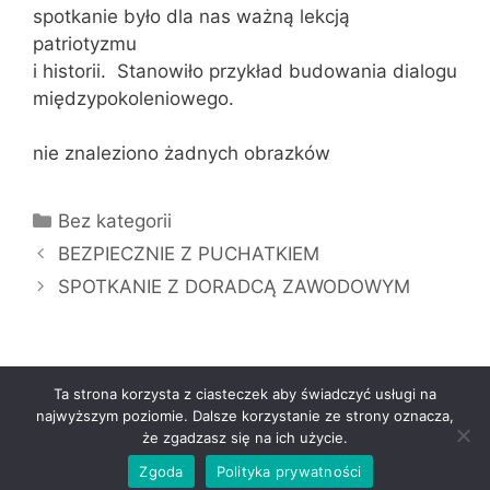
spotkanie było dla nas ważną lekcją
patriotyzmu
i historii. Stanowiło przykład budowania dialogu
międzypokoleniowego.
nie znaleziono żadnych obrazków
Kategorie
Bez kategorii
BEZPIECZNIE Z PUCHATKIEM
SPOTKANIE Z DORADCĄ ZAWODOWYM
Ta strona korzysta z ciasteczek aby świadczyć usługi na
najwyższym poziomie. Dalsze korzystanie ze strony oznacza,
że zgadzasz się na ich użycie.
© 2026 Zespół Szkół Specjalnych Busko-Zdrój
•
Zbudowany z
GeneratePress
Zgoda
Polityka prywatności