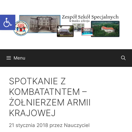
Przejdź
do
Otwórz pasek narzędzi
treści
Menu
SPOTKANIE Z
KOMBATATNTEM –
ŻOŁNIERZEM ARMII
KRAJOWEJ
21 stycznia 2018
przez
Nauczyciel