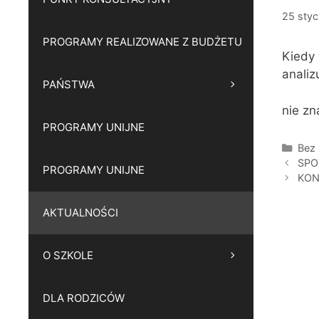
25 styc
PROGRAMY REALIZOWANE Z BUDŻETU
Kiedy 
analiz
PAŃSTWA
nie z
PROGRAMY UNIJNE
Kate
Bez 
SPO
PROGRAMY UNIJNE
KON
AKTUALNOŚCI
O SZKOLE
DLA RODZICÓW