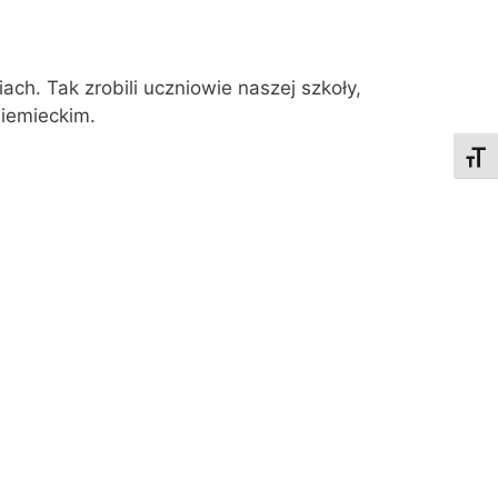
ch. Tak zrobili uczniowie naszej szkoły,
niemieckim.
Toggl