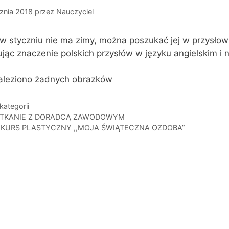
znia 2018
przez
Nauczyciel
w styczniu nie ma zimy, można poszukać jej w przysłowia
ując znaczenie polskich przysłów w języku angielskim i 
naleziono żadnych obrazków
gorie
kategorii
TKANIE Z DORADCĄ ZAWODOWYM
KURS PLASTYCZNY ,,MOJA ŚWIĄTECZNA OZDOBA”