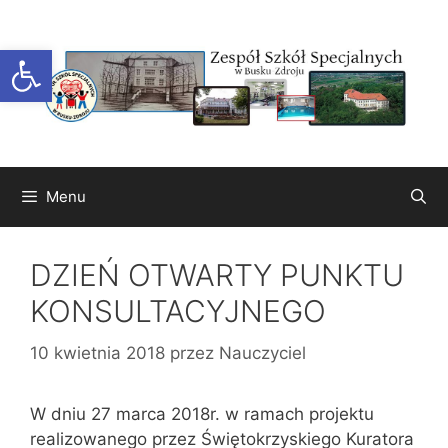
Przejdź
do
Otwórz pasek narzędzi
treści
Menu
DZIEŃ OTWARTY PUNKTU
KONSULTACYJNEGO
10 kwietnia 2018
przez
Nauczyciel
W dniu 27 marca 2018r. w ramach projektu
realizowanego przez Świętokrzyskiego Kuratora