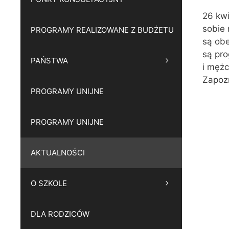
26 kwi
sobie 
PROGRAMY REALIZOWANE Z BUDŻETU
są obe
są pro
PAŃSTWA
i mężc
Zapozn
PROGRAMY UNIJNE
PROGRAMY UNIJNE
AKTUALNOŚCI
O SZKOLE
DLA RODZICÓW