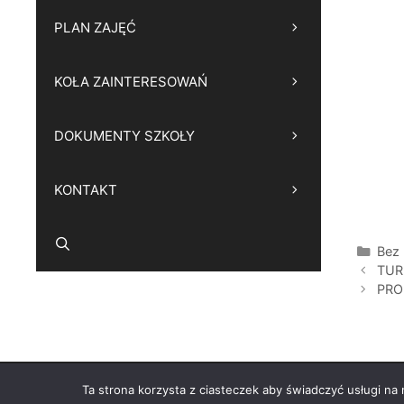
PLAN ZAJĘĆ
KOŁA ZAINTERESOWAŃ
DOKUMENTY SZKOŁY
KONTAKT
Kate
Bez 
TUR
PRO
© 2026
Ta strona korzysta z ciasteczek aby świadczyć usługi na