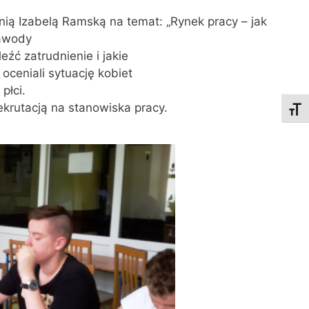
ią Izabelą Ramską na temat: „Rynek pracy – jak
zawody
eźć zatrudnienie i jakie
 oceniali sytuację kobiet
płci.
ekrutacją na stanowiska pracy.
Toggl