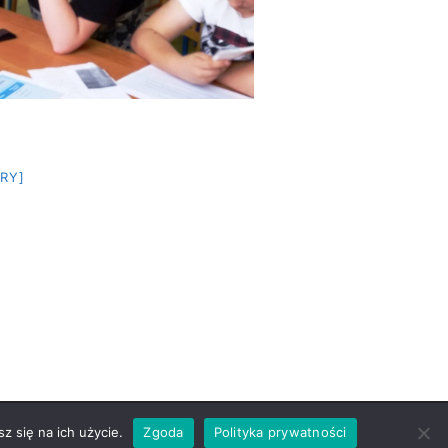
RY]
tePress
z się na ich użycie.
Zgoda
Polityka prywatności