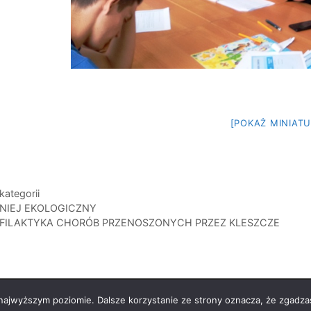
[POKAŻ MINIATU
gorie
kategorii
NIEJ EKOLOGICZNY
FILAKTYKA CHORÓB PRZENOSZONYCH PRZEZ KLESZCZE
 Zespół Szkół Specjalnych Busko-Zdrój
• Zbudowany z
Genera
 najwyższym poziomie. Dalsze korzystanie ze strony oznacza, że zgadzas