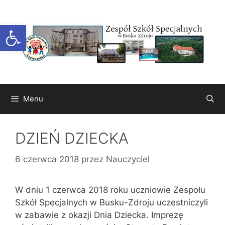
Przejdź
do
Otwórz pasek narzędzi
treści
Menu
DZIEŃ DZIECKA
6 czerwca 2018
przez
Nauczyciel
W dniu 1 czerwca 2018 roku uczniowie Zespołu
Szkół Specjalnych w Busku-Zdroju uczestniczyli
w zabawie z okazji Dnia Dziecka. Imprezę