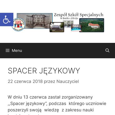
Przejdź
do
Otwórz pasek narzędzi
treści
Menu
SPACER JĘZYKOWY
22 czerwca 2018
przez
Nauczyciel
W dniu 13 czerwca zastał zorganizowany
,,Spacer językowy’’, podczas którego uczniowie
poszerzyli swoją wiedzę z zakresu nauki