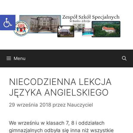
Przejdź
do
Otwórz pasek narzędzi
treści
Menu
NIECODZIENNA LEKCJA
JĘZYKA ANGIELSKIEGO
29 września 2018
przez
Nauczyciel
We wrześniu w klasach 7, 8 i oddziałach
gimnazjalnych odbyła się inna niż wszystkie