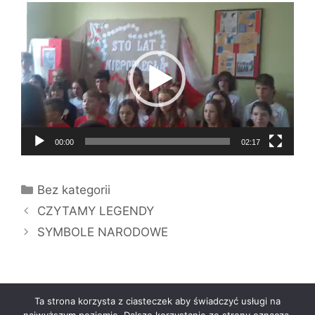
Odtwarzacz
video
00:00
02:17
Kategorie
Bez kategorii
CZYTAMY LEGENDY
SYMBOLE NARODOWE
Ta strona korzysta z ciasteczek aby świadczyć usługi na