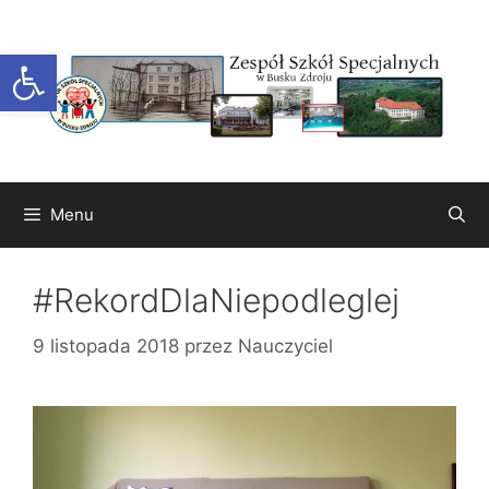
Przejdź
do
Otwórz pasek narzędzi
treści
Menu
#RekordDlaNiepodleglej
9 listopada 2018
przez
Nauczyciel