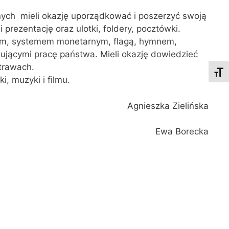
lnych mieli okazję uporządkować i poszerzyć swoją
prezentację oraz ulotki, foldery, pocztówki.
iem, systemem monetarnym, flagą, hymnem,
lującymi pracę państwa. Mieli okazję dowiedzieć
otrawach.
Toggl
i, muzyki i filmu.
ieszka Zielińska
Ewa Borecka