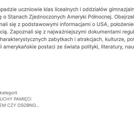
opadzie uczniowie klas licealnych i oddziałów gimnazja
 o Stanach Zjednoczonych Ameryki Północnej. Obejrzeli 
nali się z podstawowymi informacjami o USA, położen
cią. Zapoznali się z najważniejszymi dokumentami regu
charakterystycznych zabytkach i atrakcjach, kulturze, p
i amerykańskie postaci ze świata polityki, literatury, nauk
Agn
gorie
kategorii
UCHY PAMIĘCI
EM CZY OSOBNO…