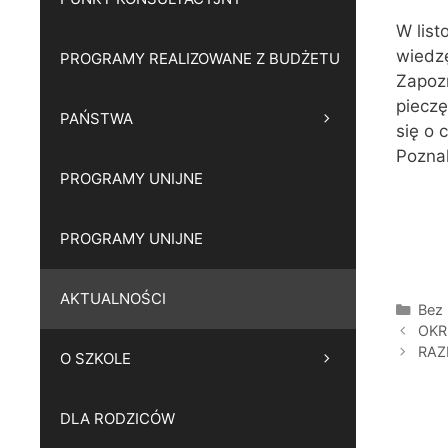
W list
wiedzę
PROGRAMY REALIZOWANE Z BUDŻETU
Zapoz
pieczę
PAŃSTWA
się o 
Poznal
PROGRAMY UNIJNE
PROGRAMY UNIJNE
AKTUALNOŚCI
Kate
Bez 
OKR
RAZ
O SZKOLE
DLA RODZICÓW