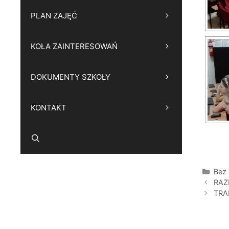
PLAN ZAJĘĆ
KOŁA ZAINTERESOWAŃ
DOKUMENTY SZKOŁY
KONTAKT
Kate
Bez 
RAZ
TRA