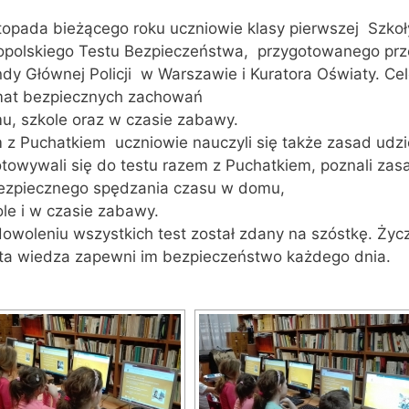
topada bieżącego roku uczniowie klasy pierwszej Szkoł
opolskiego Testu Bezpieczeństwa, przygotowanego pr
y Głównej Policji w Warszawie i Kuratora Oświaty. C
mat bezpiecznych zachowań
u, szkole oraz w czasie zabawy.
z Puchatkiem uczniowie nauczyli się także zasad udzie
towywali się do testu razem z Puchatkiem, poznali zas
bezpiecznego spędzania czasu w domu,
le i w czasie zabawy.
owoleniu wszystkich test został zdany na szóstkę. Ży
ta wiedza zapewni im bezpieczeństwo każdego dnia.