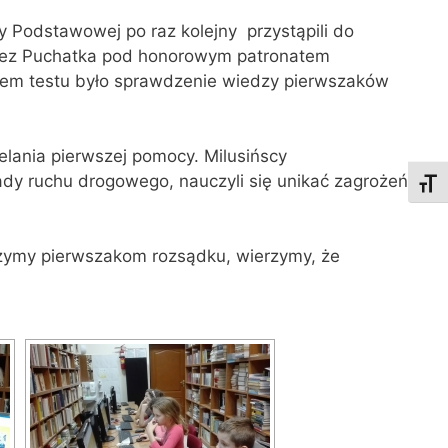
y Podstawowej po raz kolejny przystąpili do
zez Puchatka pod honorowym patronatem
elem testu było sprawdzenie wiedzy pierwszaków
lania pierwszej pomocy. Milusińscy
ady ruchu drogowego, nauczyli się unikać zagrożeń
Toggl
czymy pierwszakom rozsądku, wierzymy, że