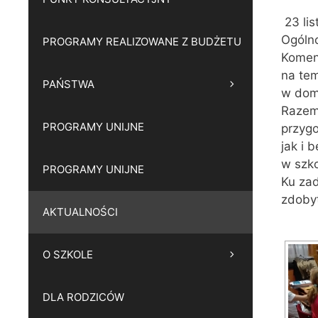
23 lis
Ogóln
PROGRAMY REALIZOWANE Z BUDŻETU
Komend
na te
PAŃSTWA
w dom
Razem 
PROGRAMY UNIJNE
przygo
jak i 
w szko
PROGRAMY UNIJNE
Ku zad
zdoby
AKTUALNOŚCI
O SZKOLE
DLA RODZICÓW