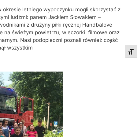
okresie letniego wypoczynku mogli skorzystać z
ującymi ludźmi: panem Jackiem Słowakiem –
wodnikami z drużyny piłki ręcznej Handbalove
e na świeżym powietrzu, wieczorki filmowe oraz
inarnym. Nasi podopieczni poznali również część
nął wszystkim
Toggl