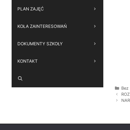
PLAN ZAJĘĆ
KOŁA ZAINTERESOWAŃ
DOKUMENTY SZKOŁY
KONTAKT
Kate
Bez 
ROZ
NAR