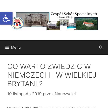
Przejdź
do
Otwórz pasek narzędzi
treści
Menu
CO WARTO ZWIEDZIĆ W
NIEMCZECH I W WIELKIEJ
BRYTANII?
10 listopada 2019
przez
Nauczyciel