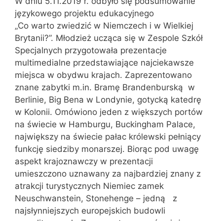
W dniu 5.11.2019 r. odbyło się podsumowanie
językowego projektu edukacyjnego
„Co warto zwiedzić w Niemczech i w Wielkiej
Brytanii?”. Młodzież ucząca się w Zespole Szkół
Specjalnych przygotowała prezentacje
multimedialne przedstawiające najciekawsze
miejsca w obydwu krajach. Zaprezentowano
znane zabytki m.in. Bramę Brandenburską w
Berlinie, Big Bena w Londynie, gotycką katedrę
w Kolonii. Omówiono jeden z większych portów
na świecie w Hamburgu, Buckingham Palace,
największy na świecie pałac królewski pełniący
funkcję siedziby monarszej. Biorąc pod uwagę
aspekt krajoznawczy w prezentacji
umieszczono uznawany za najbardziej znany z
atrakcji turystycznych Niemiec zamek
Neuschwanstein, Stonehenge – jedną z
najsłynniejszych europejskich budowli