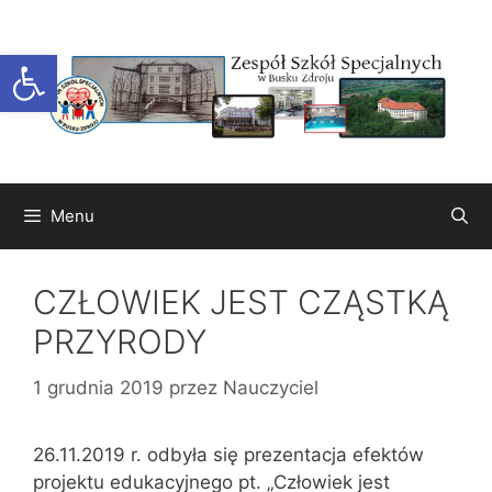
Przejdź
do
Otwórz pasek narzędzi
treści
Menu
CZŁOWIEK JEST CZĄSTKĄ
PRZYRODY
1 grudnia 2019
przez
Nauczyciel
26.11.2019 r. odbyła się prezentacja efektów
projektu edukacyjnego pt. „Człowiek jest