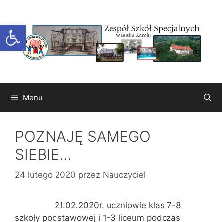
Przejdź
do
Otwórz pasek narzędzi
treści
Menu
POZNAJĘ SAMEGO
SIEBIE…
24 lutego 2020
przez
Nauczyciel
21.02.2020r. uczniowie klas 7-8
szkoły podstawowej i 1-3 liceum podczas