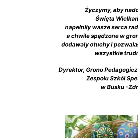
Życzymy, aby nad
Święta Wielka
napełniły wasze serca rado
a chwile spędzone w gron
dodawały otuchy i pozwala
wszystkie trud
Dyrektor, Grono Pedagogicz
Zespołu Szkół Spe
w Busku -Zdr