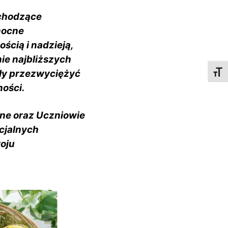
chodzące
nocne
ścią i nadzieją,
ie najbliższych
ły przezwyciężyć
Toggl
ności.
ne oraz Uczniowie
cjalnych
oju