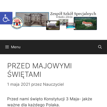
Przejdź
do
Otwórz pasek narzędzi
treści
Menu
PRZED MAJOWYMI
ŚWIĘTAMI
1 maja 2021
przez
Nauczyciel
Przed nami święto Konstytucji 3 Maja- jakże
ważne dla każdego Polaka.