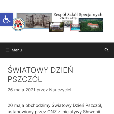
Przejdź
do
Otwórz pasek narzędzi
treści
Menu
ŚWIATOWY DZIEŃ
PSZCZÓŁ
26 maja 2021
przez
Nauczyciel
20 maja obchodzimy Światowy Dzień Pszczół,
ustanowiony przez ONZ z inicjatywy Słowenii.