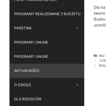
Dla ka
takimi
PROGRAMY REALIZOWANE Z BUDŻETU
Busku-
ucznió
PAŃSTWA
PROGRAMY UNIJNE
Kate
Bez 
PROGRAMY UNIJNE
JUB
BIA
AKTUALNOŚCI
O SZKOLE
DLA RODZICÓW