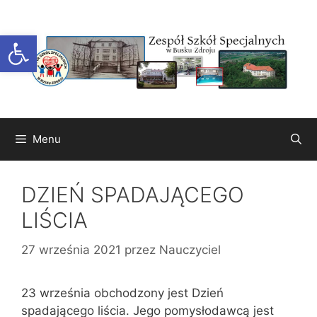
Przejdź
do
Otwórz pasek narzędzi
treści
Menu
DZIEŃ SPADAJĄCEGO
LIŚCIA
27 września 2021
przez
Nauczyciel
23 września obchodzony jest Dzień
spadającego liścia. Jego pomysłodawcą jest