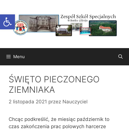
Przejdź
do
Otwórz pasek narzędzi
treści
Menu
ŚWIĘTO PIECZONEGO
ZIEMNIAKA
2 listopada 2021
przez
Nauczyciel
Chcąc podkreślić, że miesiąc październik to
czas zakończenia prac polowych harcerze