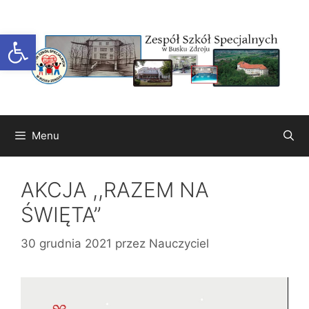
Przejdź
do
Otwórz pasek narzędzi
treści
Menu
AKCJA ,,RAZEM NA
ŚWIĘTA”
30 grudnia 2021
przez
Nauczyciel