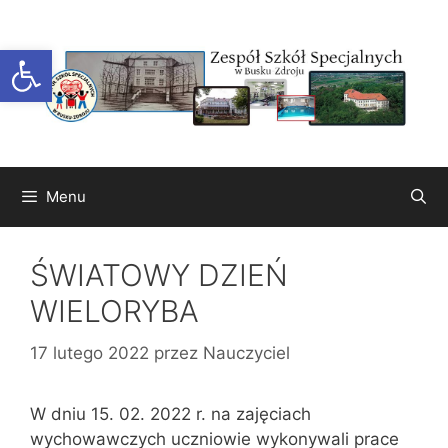
Przejdź
do
Otwórz pasek narzędzi
treści
Menu
ŚWIATOWY DZIEŃ
WIELORYBA
17 lutego 2022
przez
Nauczyciel
W dniu 15. 02. 2022 r. na zajęciach
wychowawczych uczniowie wykonywali prace