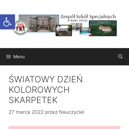
Przejdź
do
Otwórz pasek narzędzi
treści
Menu
ŚWIATOWY DZIEŃ
KOLOROWYCH
SKARPETEK
27 marca 2022
przez
Nauczyciel