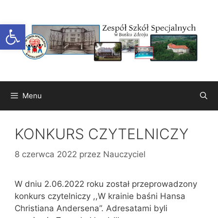
Przejdź
do
Otwórz pasek narzędzi
treści
Menu
KONKURS CZYTELNICZY
8 czerwca 2022
przez
Nauczyciel
W dniu 2.06.2022 roku został przeprowadzony
konkurs czytelniczy ,,W krainie baśni Hansa
Christiana Andersena”. Adresatami byli