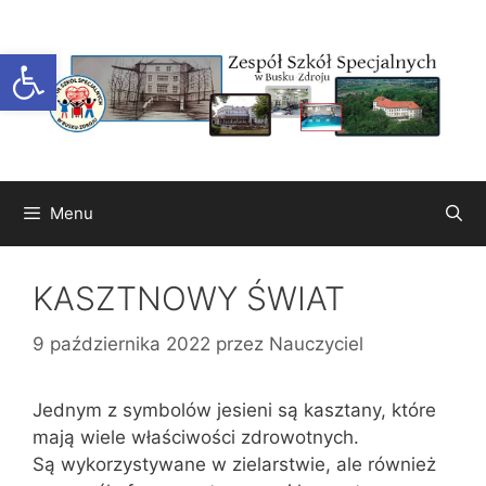
Przejdź
do
Otwórz pasek narzędzi
treści
Menu
KASZTNOWY ŚWIAT
9 października 2022
przez
Nauczyciel
Jednym z symbolów jesieni są kasztany, które
mają wiele właściwości zdrowotnych.
Są wykorzystywane w zielarstwie, ale również