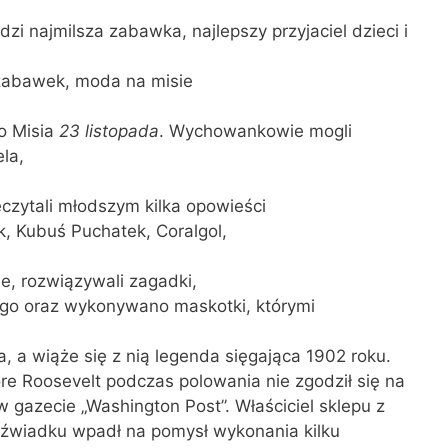
i najmilsza zabawka, najlepszy przyjaciel dzieci i
 zabawek, moda na misie
o Misia
23 listopada
. Wychowankowie mogli
la,
zytali młodszym kilka opowieści
k, Kubuś Puchatek, Coralgol,
e, rozwiązywali zagadki,
lego oraz wykonywano maskotki, którymi
, a wiąże się z nią legenda sięgająca 1902 roku.
 Roosevelt podczas polowania nie zgodził się na
 gazecie „Washington Post”. Właściciel sklepu z
dźwiadku wpadł na pomysł wykonania kilku