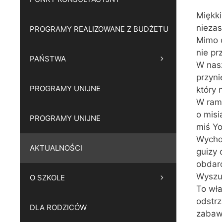
Miękki
niezas
PROGRAMY REALIZOWANE Z BUDŻETU
Mimo c
nie pr
PAŃSTWA
W nas
przyni
PROGRAMY UNIJNE
który 
W ram
o misi
PROGRAMY UNIJNE
miś Yo
Wychow
AKTUALNOŚCI
guizy 
obdar
Wyszuk
O SZKOLE
To wła
odstrz
DLA RODZICÓW
zabawk