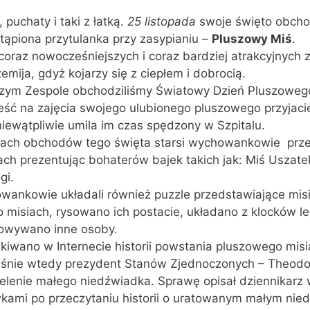
, puchaty i taki z łatką.
25 listopada
swoje święto obchodz
tąpiona przytulanka przy zasypianiu –
Pluszowy Miś
.
oraz nowocześniejszych i coraz bardziej atrakcyjnych
zemija, gdyż kojarzy się z ciepłem i dobrocią.
zym Zespole obchodziliśmy Światowy Dzień Pluszoweg
eść na zajęcia swojego ulubionego pluszowego przyjacie
niewątpliwie umila im czas spędzony w Szpitalu.
ach obchodów tego święta starsi wychowankowie przec
ach prezentując bohaterów bajek takich jak: Miś Uszate
gi.
ankowie układali również puzzle przedstawiające misi
o misiach, rysowano ich postacie, układano z klocków 
owywano inne osoby.
iwano w Internecie historii powstania pluszowego misia
śnie wtedy prezydent Stanów Zjednoczonych – Theodore
elenie małego niedźwiadka. Sprawę opisał dziennikarz w
ami po przeczytaniu historii o uratowanym małym nie