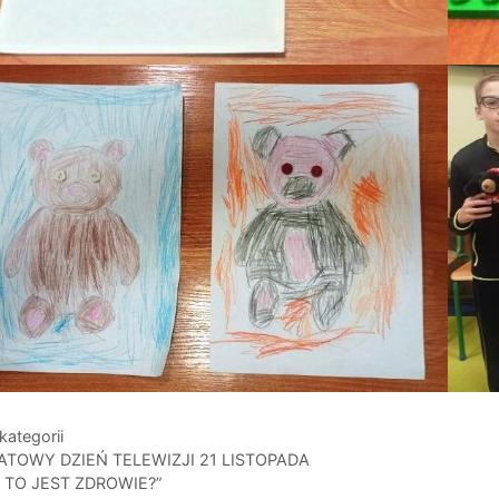
gorie
kategorii
ATOWY DZIEŃ TELEWIZJI 21 LISTOPADA
O TO JEST ZDROWIE?”