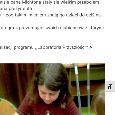
isie pana Michtona stały się wielkim przebojem i
pana prezydenta
.
I pod takim imieniem znają go dzieci do dziś na
otografii prezentując swoich ulubieńców z którymi
zacji programu ,,Laboratoria Przyszłości”: A.
Toggl