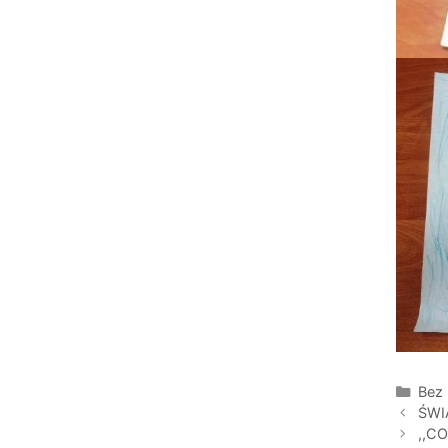
Kate
Bez 
ŚWI
,,C