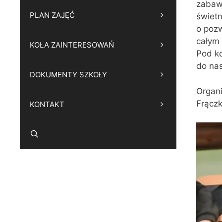
zabawe
PLAN ZAJĘĆ
świetn
o poz
całym 
KOŁA ZAINTERESOWAŃ
Pod ko
do nas
DOKUMENTY SZKOŁY
Organi
Frączk
KONTAKT