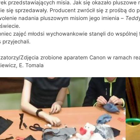
k przedstawiających misia. Jak się okazało pluszowe m
ie się sprzedawały. Producent zwrócił się z prośbą do 
wolenie nadania pluszowym misiom jego imienia –
Teddy
świecie.
niec zajęć młodsi wychowankowie stanęli do wspólnej f
 przyjechali.
zatorzy/Zdjęcia zrobione aparatem Canon w ramach reali
iewicz, E. Tomala