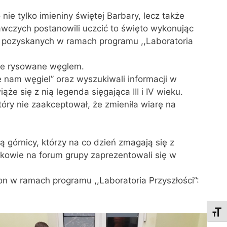
ie tylko imieniny świętej Barbary, lecz także
czych postanowili uczcić to święto wykonując
ego pozyskanych w ramach programu ,,Laboratoria
ne rysowane węglem.
 nam węgiel’’ oraz wyszukiwali informacji w
ąże się z nią legenda sięgająca III i IV wieku.
óry nie zaakceptował, że zmieniła wiarę na
 górnicy, którzy na co dzień zmagają się z
owie na forum grupy zaprezentowali się w
n w ramach programu ,,Laboratoria Przyszłości”:
Toggl