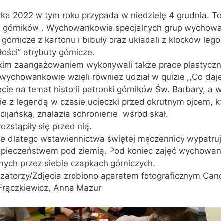
ka 2022 w tym roku przypada w niedzielę 4 grudnia. To n
o górników . Wychowankowie specjalnych grup wychowaw
 górnicze z kartonu i bibuły oraz układali z klocków l
łości’’ atrybuty górnicze.
lkim zaangażowaniem wykonywali także prace plastycz
 wychowankowie wzięli również udział w quizie ,,Co daje
ecie na temat historii patronki górników Św. Barbary, a wi
e z legendą w czasie ucieczki przed okrutnym ojcem, kt
cijańską, znalazła schronienie wśród skał.
rozstąpiły się przed nią.
e dlatego wstawiennictwa świętej męczennicy wypatrują
zpieczeństwem pod ziemią. Pod koniec zajęć wychowank
nych przez siebie czapkach górniczych.
zatorzy/Zdjęcia zrobiono aparatem fotograficznym Cano
Frączkiewicz, Anna Mazur