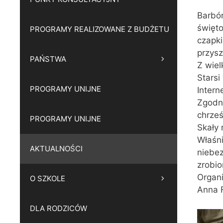
Barbór
święt
PROGRAMY REALIZOWANE Z BUDŻETU
czapki
przysz
PAŃSTWA
Z wie
Starsi
PROGRAMY UNIJNE
Intern
Zgodni
chrześ
PROGRAMY UNIJNE
Skały 
Właśni
AKTUALNOŚCI
niebe
zrobio
Organi
O SZKOLE
Anna 
DLA RODZICÓW