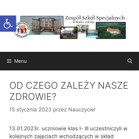
Przejdź
do
Otwórz pasek narzędzi
treści
Menu
OD CZEGO ZALEŻY NASZE
ZDROWIE?
15 stycznia 2023
przez
Nauczyciel
13.01.2023r. uczniowie klas I- III uczestniczyli w
kolejnych zajęciach wchodzących w skład