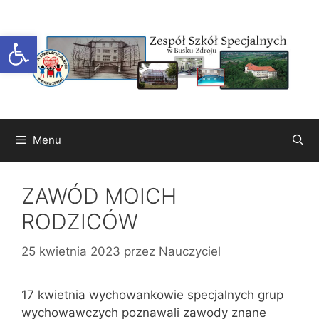
Przejdź
do
Otwórz pasek narzędzi
treści
Menu
ZAWÓD MOICH
RODZICÓW
25 kwietnia 2023
przez
Nauczyciel
17 kwietnia wychowankowie specjalnych grup
wychowawczych poznawali zawody znane