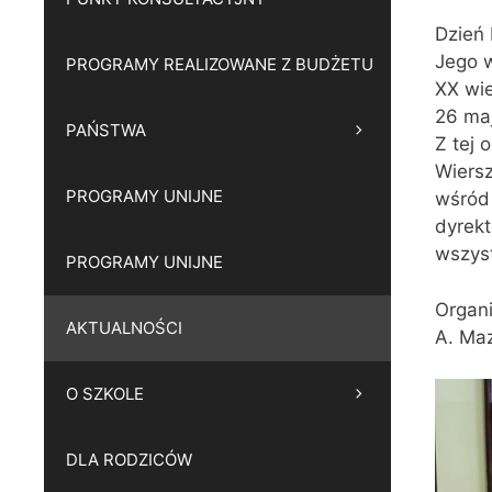
Dzień 
Jego 
PROGRAMY REALIZOWANE Z BUDŻETU
XX wie
26 ma
PAŃSTWA
Z tej 
Wiersz
PROGRAMY UNIJNE
wśród 
dyrekt
wszys
PROGRAMY UNIJNE
Organi
AKTUALNOŚCI
A. Maz
O SZKOLE
DLA RODZICÓW