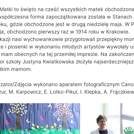
Matki to święto na cześć wszystkich matek obchodzone 
współczesna forma zapoczątkowana została w Stanach
ku, gdzie obchodzone jest w drugą niedzielę maja. W 
ja, obchodzono pierwszy raz w 1914 roku w Krakowie.
okazji nasi wychowankowie przygotowali przepiękny mo
e i piosenki w wykonaniu młodych artystów wywołały uś
mam obecnych na tej przemiłej imprezie. Na zakończeni
or szkoły Justyna Kwiatkowska złożyła najserdeczniejs
tkim mamom.
zator/Zdjęcia wykonano aparatem fotograficznym Canon
ur, M. Karpowicz, E. Lotko-Pikul, I. Klepka, A. Frączkiew