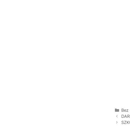
Kate
Bez 
DAR
SZK