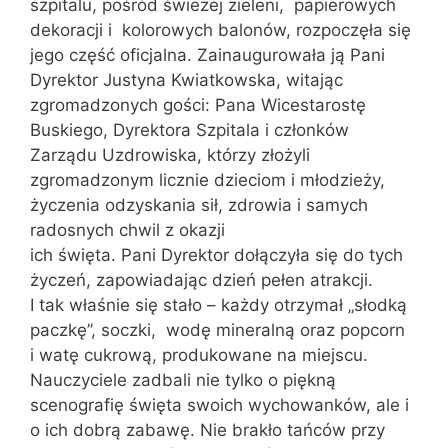
szpitalu, pośród świeżej zieleni, papierowych
dekoracji i kolorowych balonów, rozpoczęła się
jego część oficjalna. Zainaugurowała ją Pani
Dyrektor Justyna Kwiatkowska, witając
zgromadzonych gości: Pana Wicestarostę
Buskiego, Dyrektora Szpitala i członków
Zarządu Uzdrowiska, którzy złożyli
zgromadzonym licznie dzieciom i młodzieży,
życzenia odzyskania sił, zdrowia i samych
radosnych chwil z okazji
ich święta. Pani Dyrektor dołączyła się do tych
życzeń, zapowiadając dzień pełen atrakcji.
I tak właśnie się stało – każdy otrzymał „słodką
paczkę”, soczki, wodę mineralną oraz popcorn
i watę cukrową, produkowane na miejscu.
Nauczyciele zadbali nie tylko o piękną
scenografię święta swoich wychowanków, ale i
o ich dobrą zabawę. Nie brakło tańców przy