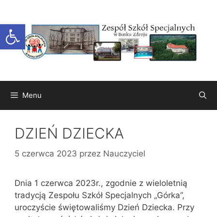
Przejdź
do
Otwórz pasek narzędzi
treści
Menu
DZIEŃ DZIECKA
5 czerwca 2023
przez
Nauczyciel
Dnia 1 czerwca 2023r., zgodnie z wieloletnią
tradycją Zespołu Szkół Specjalnych „Górka”,
uroczyście świętowaliśmy Dzień Dziecka. Przy