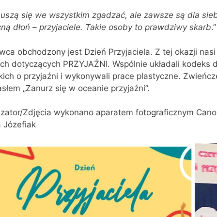
uszą się we wszystkim zgadzać, ale zawsze są dla sie
ą dłoń – przyjaciele. Takie osoby to prawdziwy skarb
.
wca obchodzony jest Dzień Przyjaciela. Z tej okazji na
ach dotyczących PRZYJAŹNI. Wspólnie układali kodeks d
ckich o przyjaźni i wykonywali prace plastyczne. Zwieńc
słem „Zanurz się w oceanie przyjaźni”.
zator/Zdjęcia wykonano aparatem fotograficznym Canon
 Józefiak