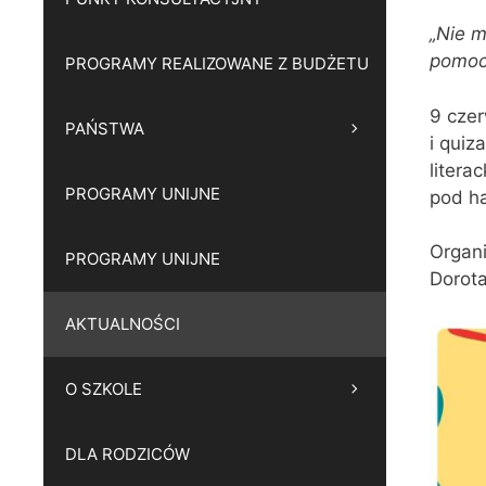
„Nie m
pomocn
PROGRAMY REALIZOWANE Z BUDŻETU
9 czer
PAŃSTWA
i quiz
litera
PROGRAMY UNIJNE
pod ha
Organi
PROGRAMY UNIJNE
Dorota
AKTUALNOŚCI
O SZKOLE
DLA RODZICÓW