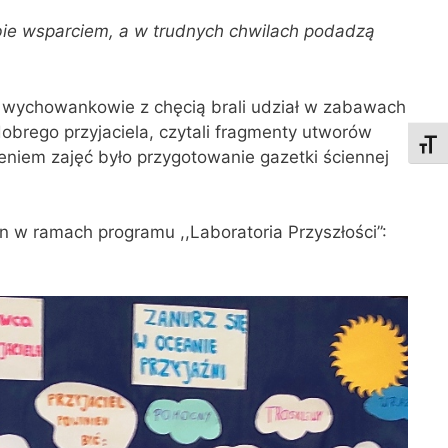
bie wsparciem, a w trudnych chwilach podadzą
”
si wychowankowie z chęcią brali udział w zabawach
obrego przyjaciela, czytali fragmenty utworów
Toggl
zeniem zajęć było przygotowanie gazetki ściennej
 w ramach programu ,,Laboratoria Przyszłości”: