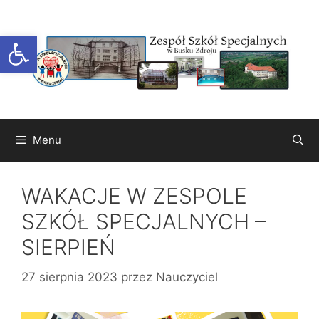
Przejdź
do
Otwórz pasek narzędzi
treści
Menu
WAKACJE W ZESPOLE
SZKÓŁ SPECJALNYCH –
SIERPIEŃ
27 sierpnia 2023
przez
Nauczyciel