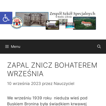
Przejdź
do
Otwórz pasek narzędzi
treści
Menu
ZAPAL ZNICZ BOHATEREM
WRZEŚNIA
10 września 2023
przez
Nauczyciel
We wrześniu 1939 roku nieduża wieś pod
Buskiem Bronina była świadkiem krwawej