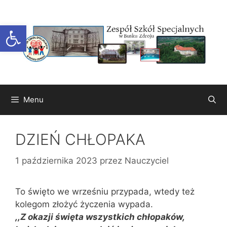
Przejdź
do
Otwórz pasek narzędzi
treści
Menu
DZIEŃ CHŁOPAKA
1 października 2023
przez
Nauczyciel
To święto we wrześniu przypada, wtedy też
kolegom złożyć życzenia wypada.
,,Z okazji święta wszystkich chłopaków,