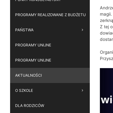
Andrze
magii.
PROGRAMY REALIZOWANE Z BUDŻETU
zerkną
Z tej 
PAŃSTWA
dowiad
dostar
PROGRAMY UNIJNE
Organi
Przysz
PROGRAMY UNIJNE
AKTUALNOŚCI
O SZKOLE
DLA RODZICÓW