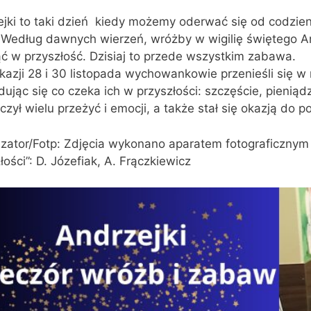
jki to taki dzień kiedy możemy oderwać się od codzien
 Według dawnych wierzeń, wróżby w wigilię świętego A
ć w przyszłość. Dzisiaj to przede wszystkim zabawa.
okazji 28 i 30 listopada wychowankowie przenieśli się
ując się co czeka ich w przyszłości: szczęście, pieniąd
czył wielu przeżyć i emocji, a także stał się okazją do 
zator/Fotp: Zdjęcia wykonano aparatem fotograficzny
łości”: D. Józefiak, A. Frączkiewicz