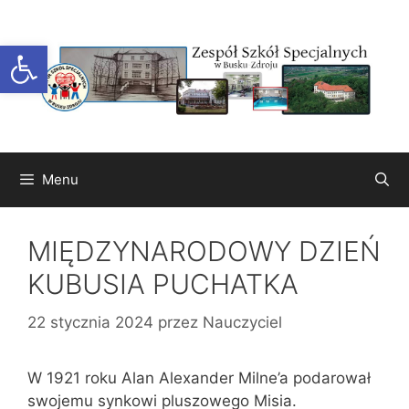
Przejdź
do
Otwórz pasek narzędzi
treści
Menu
MIĘDZYNARODOWY DZIEŃ
KUBUSIA PUCHATKA
22 stycznia 2024
przez
Nauczyciel
W 1921 roku Alan Alexander Milne’a podarował
swojemu synkowi pluszowego Misia.