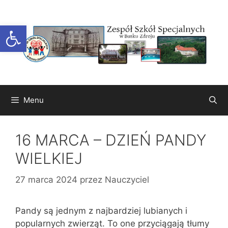
Przejdź
do
Otwórz pasek narzędzi
treści
Menu
16 MARCA – DZIEŃ PANDY
WIELKIEJ
27 marca 2024
przez
Nauczyciel
Pandy są jednym z najbardziej lubianych i
popularnych zwierząt. To one przyciągają tłumy