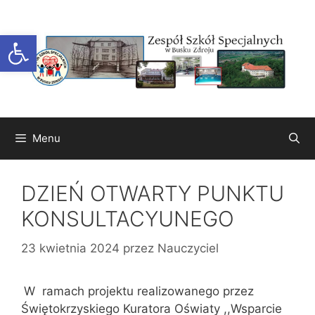
Przejdź
do
Otwórz pasek narzędzi
treści
Menu
DZIEŃ OTWARTY PUNKTU
KONSULTACYUNEGO
23 kwietnia 2024
przez
Nauczyciel
W ramach projektu realizowanego przez
Świętokrzyskiego Kuratora Oświaty ,,Wsparcie