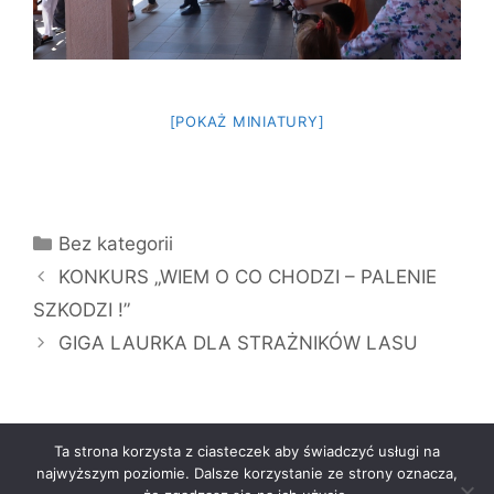
[POKAŻ MINIATURY]
Kategorie
Bez kategorii
KONKURS „WIEM O CO CHODZI – PALENIE
SZKODZI !”
GIGA LAURKA DLA STRAŻNIKÓW LASU
Ta strona korzysta z ciasteczek aby świadczyć usługi na
najwyższym poziomie. Dalsze korzystanie ze strony oznacza,