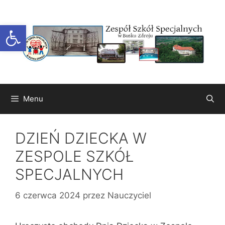
Przejdź
do
Otwórz pasek narzędzi
treści
Menu
DZIEŃ DZIECKA W
ZESPOLE SZKÓŁ
SPECJALNYCH
6 czerwca 2024
przez
Nauczyciel