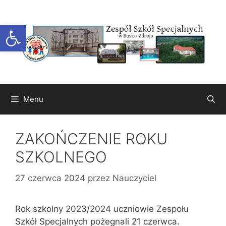
Przejdź
do
Otwórz pasek narzędzi
treści
Menu
ZAKOŃCZENIE ROKU
SZKOLNEGO
27 czerwca 2024
przez
Nauczyciel
Rok szkolny 2023/2024 uczniowie Zespołu
Szkół Specjalnych pożegnali 21 czerwca.