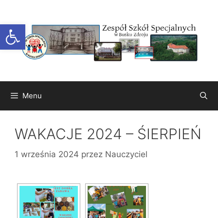
Przejdź
do
Otwórz pasek narzędzi
treści
Menu
WAKACJE 2024 – ŚIERPIEŃ
1 września 2024
przez
Nauczyciel