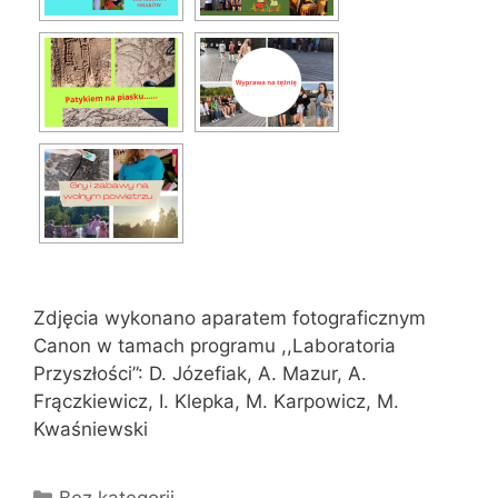
Zdjęcia wykonano aparatem fotograficznym
Canon w tamach programu ,,Laboratoria
Przyszłości”: D. Józefiak, A. Mazur, A.
Frączkiewicz, I. Klepka, M. Karpowicz, M.
Kwaśniewski
Kategorie
Bez kategorii