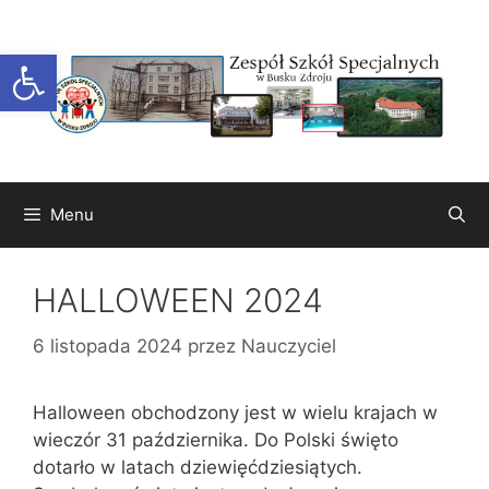
Przejdź
do
Otwórz pasek narzędzi
treści
Menu
HALLOWEEN 2024
6 listopada 2024
przez
Nauczyciel
Halloween obchodzony jest w wielu krajach w
wieczór 31 października. Do Polski święto
dotarło w latach dziewięćdziesiątych.