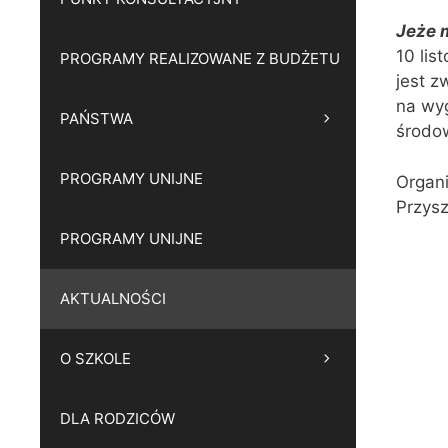
Jeże 
10 lis
PROGRAMY REALIZOWANE Z BUDŻETU
jest z
na wyg
PAŃSTWA
środow
PROGRAMY UNIJNE
Organi
Przysz
PROGRAMY UNIJNE
AKTUALNOŚCI
O SZKOLE
DLA RODZICÓW