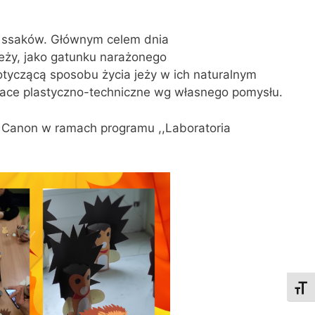
h ssaków. Głównym celem dnia
eży, jako gatunku narażonego
otyczącą sposobu życia jeży w ich naturalnym
prace plastyczno-techniczne wg własnego pomysłu.
m Canon w ramach programu ,,Laboratoria
Toggl