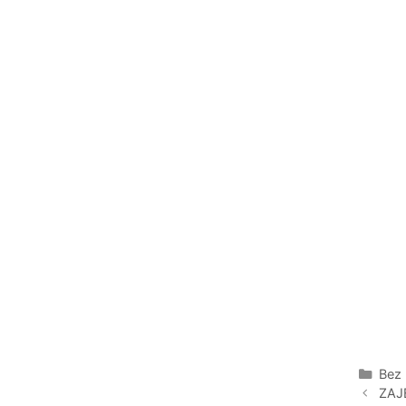
Kate
Bez 
ZAJ