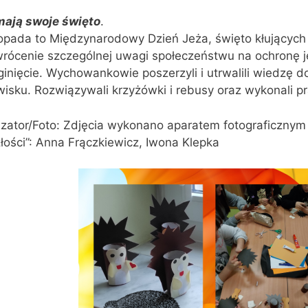
mają swoje święto
.
topada to Międzynarodowy Dzień Jeża, święto kłującyc
wrócenie szczególnej uwagi społeczeństwu na ochronę j
inięcie. Wychowankowie poszerzyli i utrwalili wiedzę d
isku. Rozwiązywali krzyżówki i rebusy oraz wykonali 
zator/Foto: Zdjęcia wykonano aparatem fotograficzny
łości”: Anna Frączkiewicz, Iwona Klepka