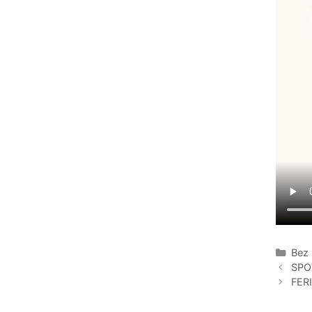
Kate
Bez 
SPO
FER