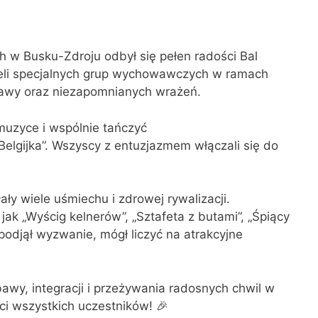
h w Busku-Zdroju odbył się pełen radości Bal
ieli specjalnych grup wychowawczych w ramach
bawy oraz niezapomnianych wrażeń.
muzyce i wspólnie tańczyć
Belgijka”. Wszyscy z entuzjazmem włączali się do
y wiele uśmiechu i zdrowej rywalizacji.
ak „Wyścig kelnerów”, „Sztafeta z butami”, „Śpiący
o podjął wyzwanie, mógł liczyć na atrakcyjne
awy, integracji i przeżywania radosnych chwil w
ci wszystkich uczestników! 🎉