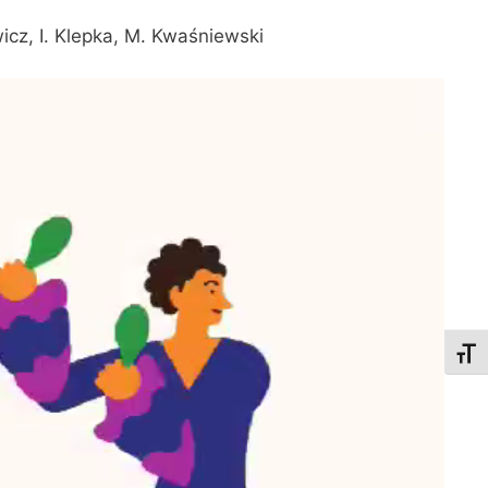
wicz, I. Klepka, M. Kwaśniewski
Toggl