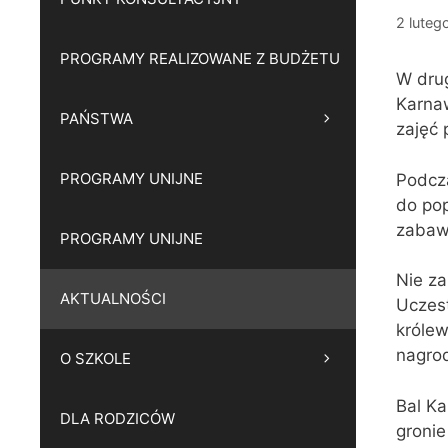
2 luteg
PROGRAMY REALIZOWANE Z BUDŻETU
W drug
Karna
PAŃSTWA
zajęć
PROGRAMY UNIJNE
Podcza
do pop
zabawy
PROGRAMY UNIJNE
Nie za
AKTUALNOŚCI
Uczest
królew
nagro
O SZKOLE
Bal Ka
DLA RODZICÓW
gronie