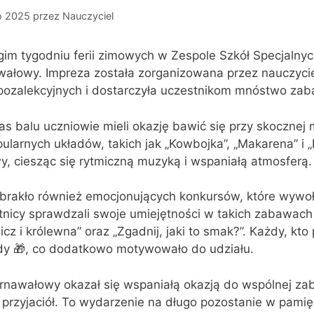
o 2025
przez
Nauczyciel
im tygodniu ferii zimowych w Zespole Szkół Specjalnyc
wałowy. Impreza została zorganizowana przez nauczyc
 pozalekcyjnych i dostarczyła uczestnikom mnóstwo za
s balu uczniowie mieli okazję bawić się przy skocznej 
ularnych układów, takich jak „Kowbojka”, „Makarena” i „
, ciesząc się rytmiczną muzyką i wspaniałą atmosferą.
brakło również emocjonujących konkursów, które wywołał
nicy sprawdzali swoje umiejętności w takich zabawach j
icz i królewna” oraz „Zgadnij, jaki to smak?”. Każdy, kt
dy 🎁, co dodatkowo motywowało do udziału.
rnawałowy okazał się wspaniałą okazją do wspólnej zab
 przyjaciół. To wydarzenie na długo pozostanie w pamię