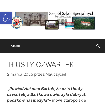
Przejdź
do
Otwórz pasek narzędzi
treści
Menu
TŁUSTY CZWARTEK
2 marca 2025
przez
Nauczyciel
,,Powiedział nam Bartek, że dziś tłusty
czwartek, a Bartkowa uwierzyła dobrych
pączków nasmażyła”
– mówi staropolskie