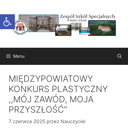
Przejdź
do
Otwórz pasek narzędzi
treści
Menu
MIĘDZYPOWIATOWY
KONKURS PLASTYCZNY
,,MÓJ ZAWÓD, MOJA
PRZYSZŁOŚĆ”
7 czerwca 2025
przez
Nauczyciel